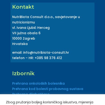
Kontakt
NutriBiota Consult d.o.o., savjetovanje u
nutricionizmu
vl. Ivana Ljubić Herceg
VII južna obala 6
10000 Zagreb
Hrvatska
email: info@nutribiota-consult.hr
telefon – HR: +385 98 376 412
Izbornik
Prehrana onkoloških bolesnika
Prehrana kod bolesti probavnog sustava
Prehrana dijabetičara
Zbog pružanja boljeg korisničkog iskustva, mjerenja