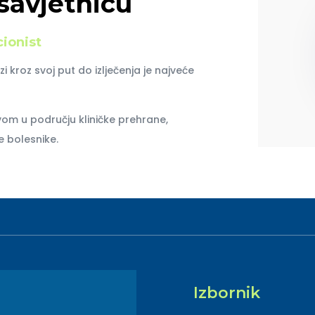
savjetnicu
cionist
i kroz svoj put do izlječenja je najveće
vom u području kliničke prehrane,
 bolesnike.
Izbornik