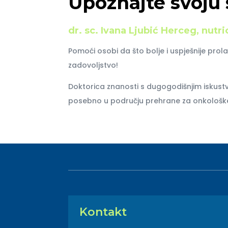
Upoznajte svoju 
dr. sc. Ivana Ljubić Herceg, nutri
Pomoći osobi da što bolje i uspješnije prolaz
zadovoljstvo!
Doktorica znanosti s dugogodišnjim iskust
posebno u području prehrane za onkološke
Kontakt