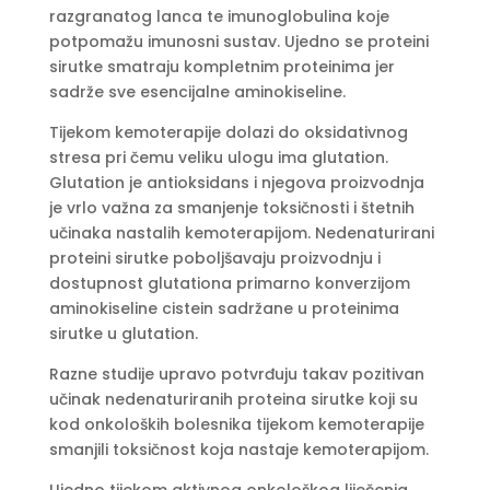
razgranatog lanca te imunoglobulina koje
potpomažu imunosni sustav. Ujedno se proteini
sirutke smatraju kompletnim proteinima jer
sadrže sve esencijalne aminokiseline.
Tijekom kemoterapije dolazi do oksidativnog
stresa pri čemu veliku ulogu ima glutation.
Glutation je antioksidans i njegova proizvodnja
je vrlo važna za smanjenje toksičnosti i štetnih
učinaka nastalih kemoterapijom. Nedenaturirani
proteini sirutke poboljšavaju proizvodnju i
dostupnost glutationa primarno konverzijom
aminokiseline cistein sadržane u proteinima
sirutke u glutation.
Razne studije upravo potvrđuju takav pozitivan
učinak nedenaturiranih proteina sirutke koji su
kod onkoloških bolesnika tijekom kemoterapije
smanjili toksičnost koja nastaje kemoterapijom.