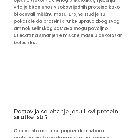
Ujedno tijekom aktivnog onkološkog liječenja
vrlo je bitan unos visokovrijednih proteina kako
bi očuvali mišićnu masu. Brojne studije su
pokazale da proteini sirutke upravo zbog svog
aminokiselinskog sastava mogu povoljno
utjecati na smanjenje mišićne mase u onkoloških
bolesnika.
Postavlja se pitanje jesu li svi proteini
sirutke isti ?
Ono na što moramo pripaziti kod izbora
proteina sirutke je da je mlijeko za njegovu