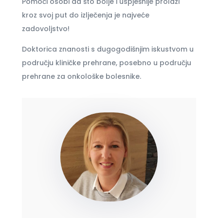
Pomoći osobi da što bolje i uspješnije prolazi
kroz svoj put do izlječenja je najveće
zadovoljstvo!
Doktorica znanosti s dugogodišnjim iskustvom u
području kliničke prehrane, posebno u području
prehrane za onkološke bolesnike.