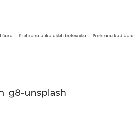
tičara
Prehrana onkoloških bolesnika
Prehrana kod bole
Qn_g8-unsplash