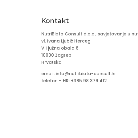
Kontakt
NutriBiota Consult d.o.o., savjetovanje u nu
vl. Ivana Ljubić Herceg
VII južna obala 6
10000 Zagreb
Hrvatska
email: info@nutribiota-consult.hr
telefon – HR: +385 98 376 412