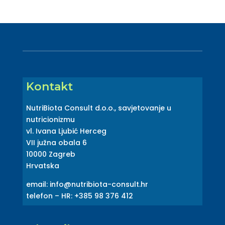
Kontakt
NutriBiota Consult d.o.o., savjetovanje u
nutricionizmu
vl. Ivana Ljubić Herceg
VII južna obala 6
10000 Zagreb
Hrvatska
email: info@nutribiota-consult.hr
telefon – HR: +385 98 376 412