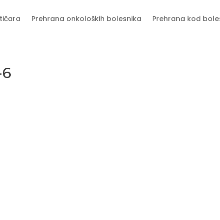
tičara
Prehrana onkoloških bolesnika
Prehrana kod bole
-6