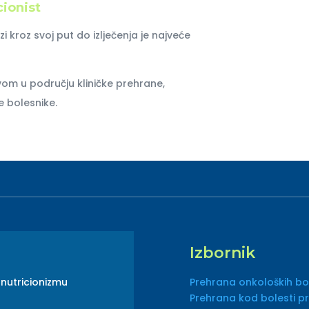
cionist
i kroz svoj put do izlječenja je najveće
vom u području kliničke prehrane,
 bolesnike.
Izbornik
 nutricionizmu
Prehrana onkoloških bo
Prehrana kod bolesti 