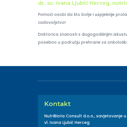
dr. sc. Ivana Ljubić Herceg, nutri
Pomoći osobi da što bolje i uspješnije prolaz
zadovoljstvo!
Doktorica znanosti s dugogodišnjim iskust
posebno u području prehrane za onkološke
Kontakt
NutriBiota Consult d.o.o., savjetovanje u
vl. Ivana Ljubić Herceg