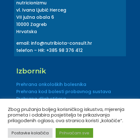
nutricionizmu
vl. Ivana Ljubić Herceg
VII južna obala 6
10000 Zagreb
Hrvatska
email: info@nutribiota-consult.hr
telefon – HR: +385 98 376 412
Izbornik
Prehrana onkoloških bolesnika
Prehrana kod bolesti probavnog sustava
Prehrana dijabetičara
Zbog pružanja boljeg korisničkog iskustva, mjerenja
prometa i odabira posjetitelja te prikazivanja
prilagođenih oglasa, ova stranica koristi „kolačiće“.
Postavke kolačića
Prihvaćam sve
© nutribiota-consult.hr – Sva prava pridružena