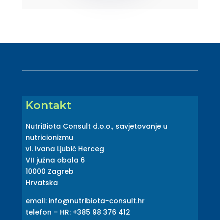
Kontakt
NutriBiota Consult d.o.o., savjetovanje u
nutricionizmu
vl. Ivana Ljubić Herceg
VII južna obala 6
10000 Zagreb
Hrvatska
email: info@nutribiota-consult.hr
telefon – HR: +385 98 376 412