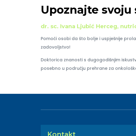
Upoznajte svoju 
dr. sc. Ivana Ljubić Herceg, nutri
Pomoći osobi da što bolje i uspješnije prolaz
zadovoljstvo!
Doktorica znanosti s dugogodišnjim iskust
posebno u području prehrane za onkološke
Kontakt