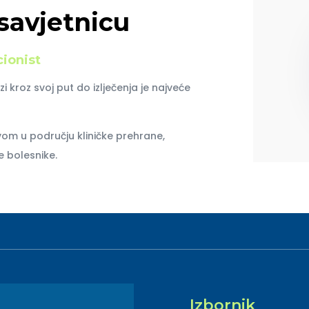
savjetnicu
cionist
i kroz svoj put do izlječenja je najveće
vom u području kliničke prehrane,
 bolesnike.
Izbornik