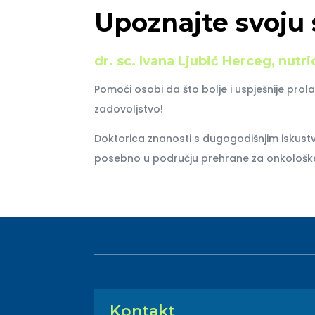
Upoznajte svoju 
dr. sc. Ivana Ljubić Herceg, nutri
Pomoći osobi da što bolje i uspješnije prolaz
zadovoljstvo!
Doktorica znanosti s dugogodišnjim iskust
posebno u području prehrane za onkološke
Kontakt