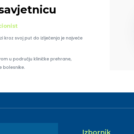
savjetnicu
cionist
i kroz svoj put do izlječenja je najveće
vom u području kliničke prehrane,
 bolesnike.
Izbornik