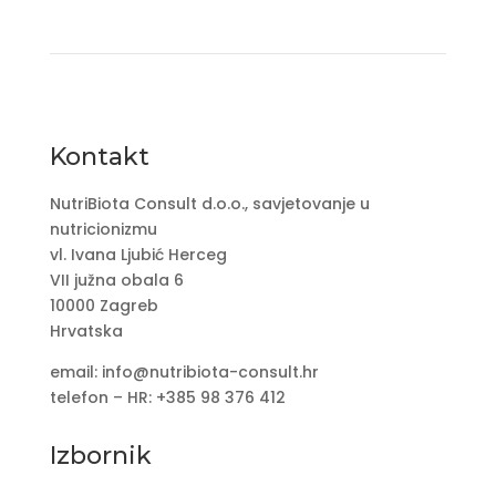
Kontakt
NutriBiota Consult d.o.o., savjetovanje u
nutricionizmu
vl. Ivana Ljubić Herceg
VII južna obala 6
10000 Zagreb
Hrvatska
email: info@nutribiota-consult.hr
telefon – HR: +385 98 376 412
Izbornik