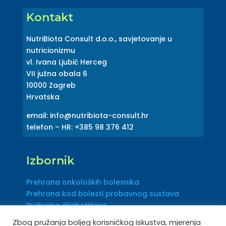
Kontakt
NutriBiota Consult d.o.o., savjetovanje u
nutricionizmu
vl. Ivana Ljubić Herceg
VII južna obala 6
10000 Zagreb
Hrvatska
email: info@nutribiota-consult.hr
telefon – HR: +385 98 376 412
Izbornik
Prehrana onkoloških bolesnika
Prehrana kod bolesti probavnog sustava
Prehrana dijabetičara
Zbog pružanja boljeg korisničkog iskustva, mjerenja